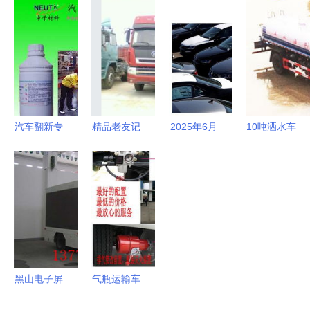
其他类型专
台车 性
林李总喜提
新科技赋
用汽车产品
能、配置与
东风特商吸
能，海外订
与销售策略
行情分析
粪车
单纷至沓来
解析
汽车翻新专
精品老友记
2025年6月
10吨洒水车
用除漆剂价
山东梁山二
起全国购车
与145洒水
格、厂家推
手新大威、
税费新政解
车的专业生
荐及世界工
悍威、奥
读 购置税
产与销售
厂网产品应
龙、重汽豪
减半，最高
走进程力专
用
沃重卡选购
可省15000
用汽车股份
指南
元，专用汽
车销售迎来
黑山电子屏
气瓶运输车
新机遇
广告车 专
销售点 专