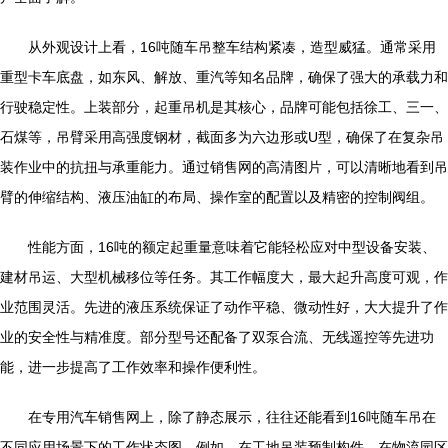
从外观设计上看，16吨随车吊整车结构紧凑，造型威猛。通常采用
重型卡车底盘，如东风、解放、重汽等知名品牌，确保了强大的承载力和
行驶稳定性。上装部分，起重吊机是其核心，品牌可能包括徐工、三一、
石煤等，吊臂采用高强度钢材，截面多为六边形或U型，确保了在复杂吊
装作业中的抗扭与承重能力。通过销售网的高清图片，可以清晰地看到吊
臂的伸缩结构、液压油缸的布局、操作室的配置以及精密的控制阀组。
性能方面，16吨的额定起重量意味着它能轻松应对中型设备安装、
建材吊运、大型机械移位等任务。其工作幅度大，最大起升高度可观，作
业范围灵活。先进的液压系统保证了动作平稳、微动性好，大大提升了作
业的安全性与精准度。部分型号还配备了双泵合流、无线遥控等先进功
能，进一步提高了工作效率和操作便利性。
在专用汽车销售网上，除了静态展示，往往还能看到16吨随车吊在
不同应用场景下的工作状态图。例如，在工地吊装预制构件、在物流园区