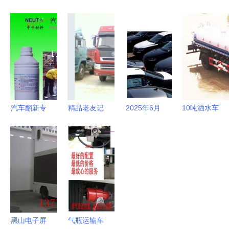
用汽车公司
天锦流动舞
务卫生 桂
用车制造
其他类型专
台车 性
林李总喜提
新科技赋
用汽车产品
能、配置与
东风特商吸
能，海外订
与销售策略
行情分析
粪车
单纷至沓来
解析
汽车翻新专
精品老友记
2025年6月
10吨洒水车
用除漆剂价
山东梁山二
起全国购车
与145洒水
格、厂家推
手新大威、
税费新政解
车的专业生
荐及世界工
悍威、奥
读 购置税
产与销售
厂网产品应
龙、重汽豪
减半，最高
走进程力专
用
沃重卡选购
可省15000
用汽车股份
指南
元，专用汽
车销售迎来
黑山电子屏
气瓶运输车