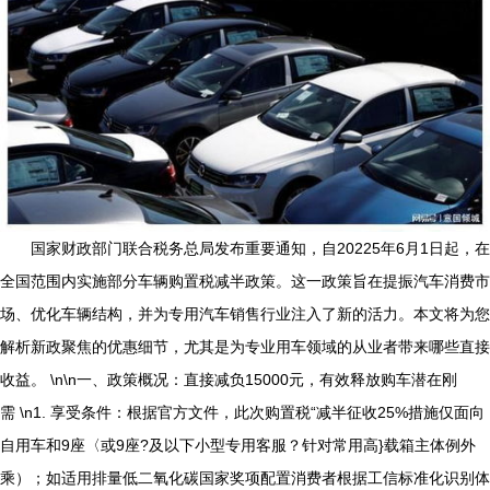
国家财政部门联合税务总局发布重要通知，自20225年6月1日起，在
全国范围内实施部分车辆购置税减半政策。这一政策旨在提振汽车消费市
场、优化车辆结构，并为专用汽车销售行业注入了新的活力。本文将为您
解析新政聚焦的优惠细节，尤其是为专业用车领域的从业者带来哪些直接
收益。 \n\n一、政策概况：直接减负15000元，有效释放购车潜在刚
需 \n1. 享受条件：根据官方文件，此次购置税“减半征收25%措施仅面向
自用车和9座〈或9座?及以下小型专用客服？针对常用高}载箱主体例外
乘）；如适用排量低二氧化碳国家奖项配置消费者根据工信标准化识别体