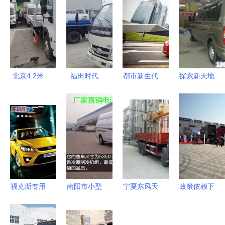
北京4.2米
福田时代
都市新生代
探索新天地
蓝牌清障车
2600洒水
的首选之车
大通旅居房
销售指南
车 高效环
两厢精品致
车现货 专
选车要点与
保的小型洒
悦，尽显灵
用汽车销
专用汽车选
水车首选
动风尚
售，开启您
购建议
的移动旅居
生活新篇章
福克斯专用
南阳市小型
宁夏东风天
政策依赖下
汽车用品携
金杯面包式
锦随车吊销
的变局
手齐齐网，
冷藏车销售
售点全解析
2010年重